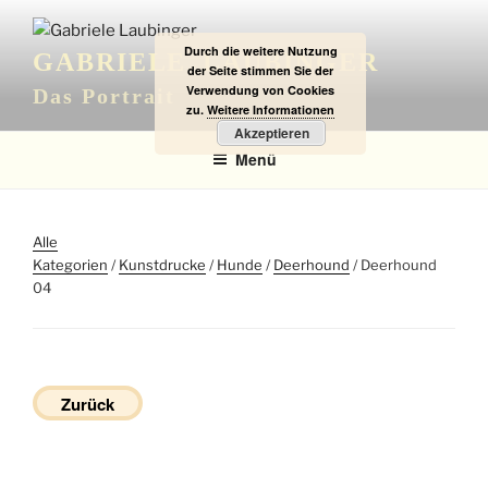
Zum
Inhalt
Durch die weitere Nutzung
GABRIELE LAUBINGER
springen
der Seite stimmen Sie der
Verwendung von Cookies
Das Portrait
zu.
Weitere Informationen
Akzeptieren
Menü
Alle
Kategorien
/
Kunstdrucke
/
Hunde
/
Deerhound
/ Deerhound
04
Zurück