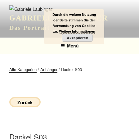
Zum
Inhalt
Durch die weitere Nutzung
GABRIELE LAUBINGER
springen
der Seite stimmen Sie der
Verwendung von Cookies
Das Portrait
zu.
Weitere Informationen
Akzeptieren
Menü
Alle Kategorien
/
Anhänger
/ Dackel S03
Zurück
Dackel S03