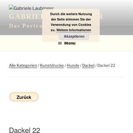
Zum
Inhalt
Durch die weitere Nutzung
GABRIELE LAUBINGER
springen
der Seite stimmen Sie der
Verwendung von Cookies
Das Portrait
zu.
Weitere Informationen
Akzeptieren
Menü
Alle Kategorien
/
Kunstdrucke
/
Hunde
/
Dackel
/ Dackel 22
Zurück
Dackel 22