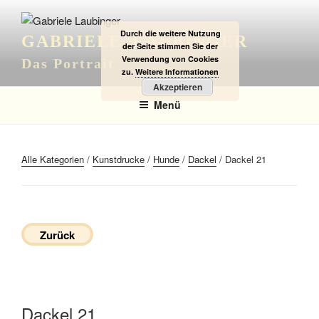
Zum
Inhalt
Durch die weitere Nutzung
GABRIELE LAUBINGER
springen
der Seite stimmen Sie der
Verwendung von Cookies
Das Portrait
zu.
Weitere Informationen
Akzeptieren
Menü
Alle Kategorien
/
Kunstdrucke
/
Hunde
/
Dackel
/ Dackel 21
Zurück
Dackel 21