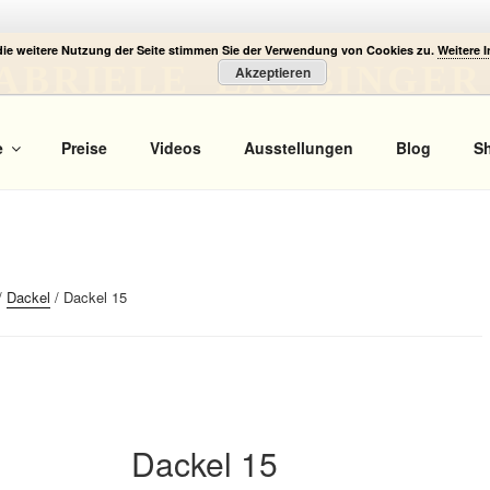
die weitere Nutzung der Seite stimmen Sie der Verwendung von Cookies zu.
Weitere 
ABRIELE LAUBINGER
Akzeptieren
 Portrait
e
Preise
Videos
Ausstellungen
Blog
S
/
Dackel
/ Dackel 15
Dackel 15