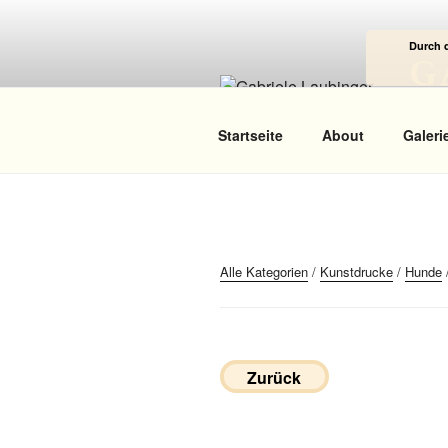
Zum
Inhalt
Durch 
springen
G
Das
Startseite
About
Galeri
Alle Kategorien
/
Kunstdrucke
/
Hunde
Zurück