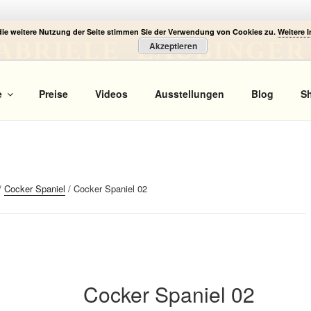
die weitere Nutzung der Seite stimmen Sie der Verwendung von Cookies zu.
Weitere 
ABRIELE LAUBINGER
Akzeptieren
 Portrait
e
Preise
Videos
Ausstellungen
Blog
S
/
Cocker Spaniel
/ Cocker Spaniel 02
Cocker Spaniel 02