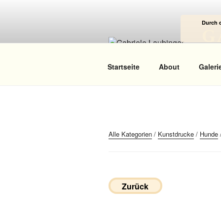
Zum
Inhalt
Durch 
springen
G
Das
Startseite
About
Galeri
Alle Kategorien
/
Kunstdrucke
/
Hunde
Zurück