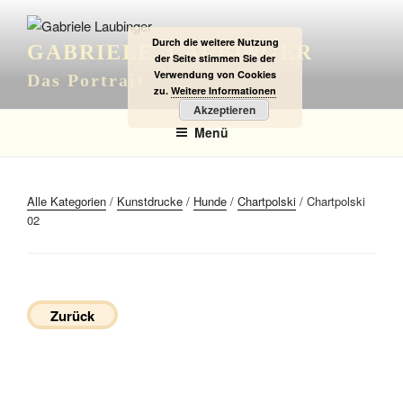
Zum
Inhalt
Durch die weitere Nutzung
GABRIELE LAUBINGER
springen
der Seite stimmen Sie der
Verwendung von Cookies
Das Portrait
zu.
Weitere Informationen
Akzeptieren
Menü
Alle Kategorien
/
Kunstdrucke
/
Hunde
/
Chartpolski
/ Chartpolski
02
Zurück