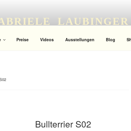
ABRIELE LAUBINGER
 Portrait
e
Preise
Videos
Ausstellungen
Blog
S
 S02
Bullterrier S02