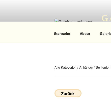
Zum
Inhalt
springen
G
Das
Startseite
About
Galeri
Alle Kategorien
/
Anhänger
/ Bullterrier
Zurück