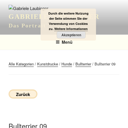
Zum
Inhalt
Durch die weitere Nutzung
GABRIELE LAUBINGER
springen
der Seite stimmen Sie der
Verwendung von Cookies
Das Portrait
zu.
Weitere Informationen
Akzeptieren
Menü
Alle Kategorien
/
Kunstdrucke
/
Hunde
/
Bullterrier
/ Bullterrier 09
Zurück
Bullterrier 09