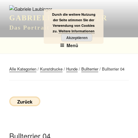
Zum
Inhalt
Durch die weitere Nutzung
GABRIELE LAUBINGER
springen
der Seite stimmen Sie der
Verwendung von Cookies
Das Portrait
zu.
Weitere Informationen
Akzeptieren
Menü
Alle Kategorien
/
Kunstdrucke
/
Hunde
/
Bullterrier
/ Bullterrier 04
Zurück
Bullterrier 04