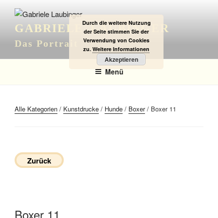
Zum
Inhalt
Durch die weitere Nutzung
GABRIELE LAUBINGER
springen
der Seite stimmen Sie der
Verwendung von Cookies
Das Portrait
zu.
Weitere Informationen
Akzeptieren
Menü
Alle Kategorien
/
Kunstdrucke
/
Hunde
/
Boxer
/ Boxer 11
Zurück
Boxer 11