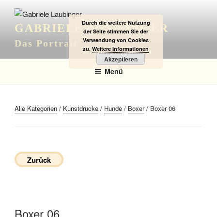
Zum
Inhalt
Durch die weitere Nutzung
GABRIELE LAUBINGER
springen
der Seite stimmen Sie der
Verwendung von Cookies
Das Portrait
zu.
Weitere Informationen
Akzeptieren
Menü
Alle Kategorien
/
Kunstdrucke
/
Hunde
/
Boxer
/ Boxer 06
Zurück
Boxer 06