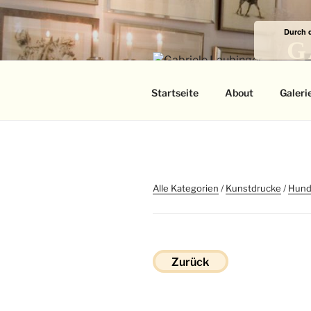
Zum
Inhalt
Durch 
springen
G
Das
Startseite
About
Galeri
Alle Kategorien
/
Kunstdrucke
/
Hun
Zurück