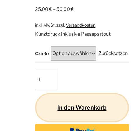
25,00
€
–
50,00
€
inkl. MwSt.
zzgl.
Versandkosten
Kunstdruck inklusive Passepartout
Größe
Zurücksetzen
Boxer
03
Menge
In den Warenkorb