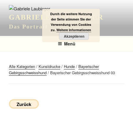
Zum
Inhalt
Durch die weitere Nutzung
GABRIELE LAUBINGER
springen
der Seite stimmen Sie der
Verwendung von Cookies
Das Portrait
zu.
Weitere Informationen
Akzeptieren
Menü
Alle Kategorien
/
Kunstdrucke
/
Hunde
/
Bayerischer
Gebirgsschweisshund
/ Bayerischer Gebirgsschweisshund 03
Zurück