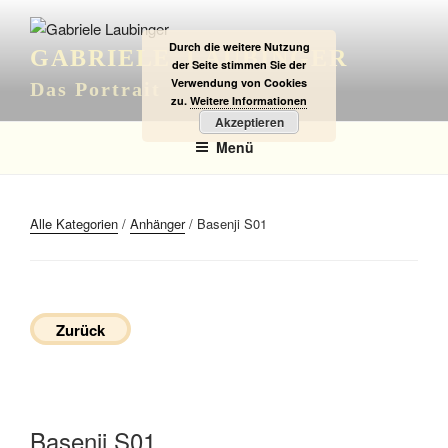
Zum
Inhalt
Durch die weitere Nutzung
GABRIELE LAUBINGER
springen
der Seite stimmen Sie der
Verwendung von Cookies
Das Portrait
zu.
Weitere Informationen
Akzeptieren
Menü
Alle Kategorien
/
Anhänger
/ Basenji S01
Zurück
Basenji S01