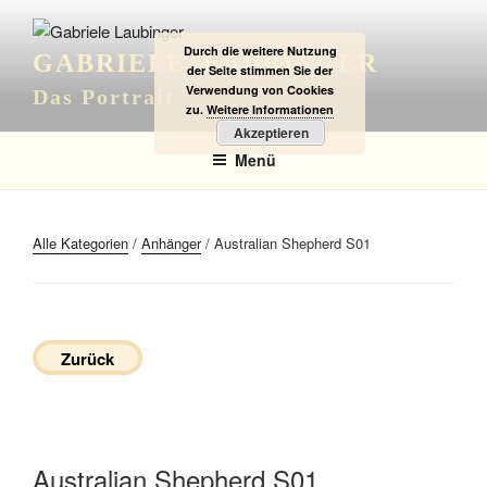
Zum
Inhalt
Durch die weitere Nutzung
GABRIELE LAUBINGER
springen
der Seite stimmen Sie der
Verwendung von Cookies
Das Portrait
zu.
Weitere Informationen
Akzeptieren
Menü
Alle Kategorien
/
Anhänger
/ Australian Shepherd S01
Zurück
Australian Shepherd S01