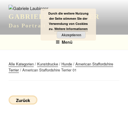
Zum
Inhalt
Durch die weitere Nutzung
GABRIELE LAUBINGER
springen
der Seite stimmen Sie der
Verwendung von Cookies
Das Portrait
zu.
Weitere Informationen
Akzeptieren
Menü
Alle Kategorien
/
Kunstdrucke
/
Hunde
/
American Staffordshire
Terrier
/ American Staffordshire Terrier 01
Zurück