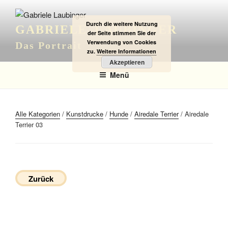
Zum
Inhalt
Durch die weitere Nutzung
GABRIELE LAUBINGER
springen
der Seite stimmen Sie der
Verwendung von Cookies
Das Portrait
zu.
Weitere Informationen
Akzeptieren
Menü
Alle Kategorien
/
Kunstdrucke
/
Hunde
/
Airedale Terrier
/ Airedale
Terrier 03
Zurück