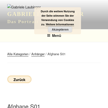
Zum
Inhalt
Durch die weitere Nutzung
GABRIELE LAUBINGER
springen
der Seite stimmen Sie der
Verwendung von Cookies
Das Portrait
zu.
Weitere Informationen
Akzeptieren
Menü
Alle Kategorien
/
Anhänger
/ Afghane S01
Zurück
Afghane S01