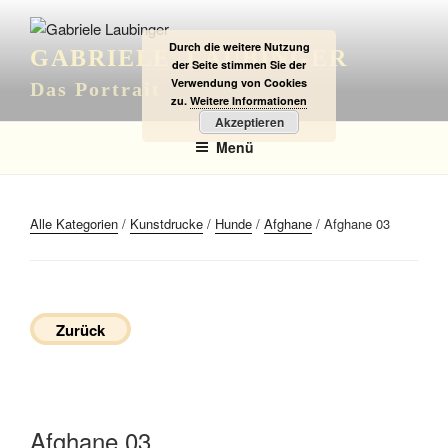
Zum
Inhalt
Durch die weitere Nutzung
GABRIELE LAUBINGER
springen
der Seite stimmen Sie der
Verwendung von Cookies
Das Portrait
zu.
Weitere Informationen
Akzeptieren
Menü
Alle Kategorien
/
Kunstdrucke
/
Hunde
/
Afghane
/ Afghane 03
Zurück
Afghane 03