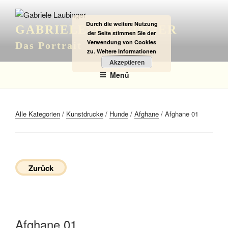
Zum
Inhalt
Durch die weitere Nutzung
GABRIELE LAUBINGER
springen
der Seite stimmen Sie der
Verwendung von Cookies
Das Portrait
zu.
Weitere Informationen
Akzeptieren
Menü
Alle Kategorien
/
Kunstdrucke
/
Hunde
/
Afghane
/ Afghane 01
Zurück
Afghane 01