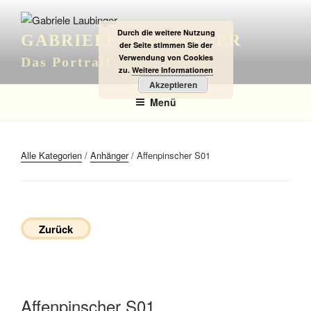
Zum
Inhalt
Durch die weitere Nutzung
GABRIELE LAUBINGER
springen
der Seite stimmen Sie der
Verwendung von Cookies
Das Portrait
zu.
Weitere Informationen
Akzeptieren
Menü
Alle Kategorien
/
Anhänger
/ Affenpinscher S01
Zurück
Affenpinscher S01