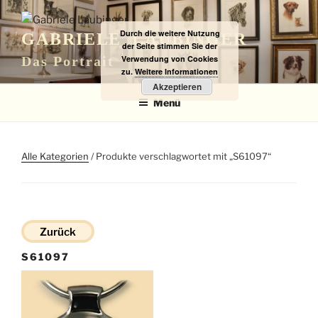
Zum
Inhalt
Durch die weitere Nutzung
GABRIELE LAUBINGER
springen
der Seite stimmen Sie der
Verwendung von Cookies
Das Portrait
zu.
Weitere Informationen
Akzeptieren
Menü
Alle Kategorien
/ Produkte verschlagwortet mit „S61097“
Zurück
S61097