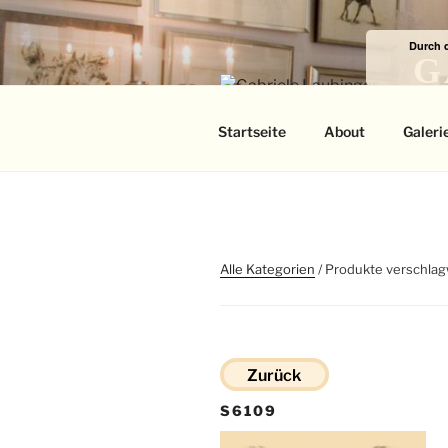
Zum
Inhalt
Durch 
springen
G
Das
Startseite
About
Galeri
Alle Kategorien
/ Produkte verschlag
Zurück
S6109