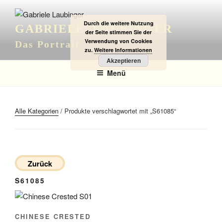
Zum
Inhalt
Durch die weitere Nutzung
GABRIELE LAUBINGER
springen
der Seite stimmen Sie der
Verwendung von Cookies
Das Portrait
zu.
Weitere Informationen
Akzeptieren
Menü
Alle Kategorien
/ Produkte verschlagwortet mit „S61085“
Zurück
S61085
CHINESE CRESTED