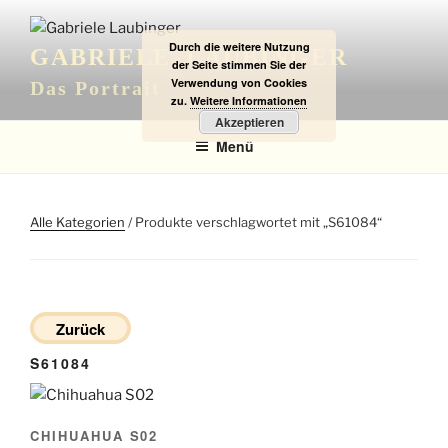
Zum
Inhalt
Durch die weitere Nutzung
GABRIELE LAUBINGER
springen
der Seite stimmen Sie der
Verwendung von Cookies
Das Portrait
zu.
Weitere Informationen
Akzeptieren
Menü
Alle Kategorien
/ Produkte verschlagwortet mit „S61084“
Zurück
S61084
CHIHUAHUA S02