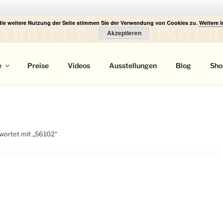
die weitere Nutzung der Seite stimmen Sie der Verwendung von Cookies zu.
Weitere 
ABRIELE LAUBINGER
Akzeptieren
 Portrait
e
Preise
Videos
Ausstellungen
Blog
Sho
wortet mit „S6102“