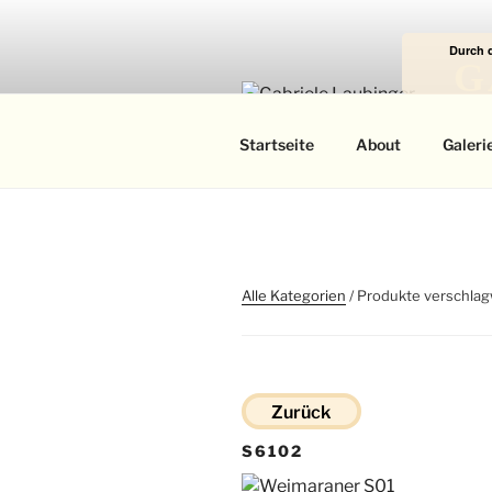
Zum
Inhalt
Durch 
springen
G
Das
Startseite
About
Galeri
Alle Kategorien
/ Produkte verschlag
Zurück
S6102