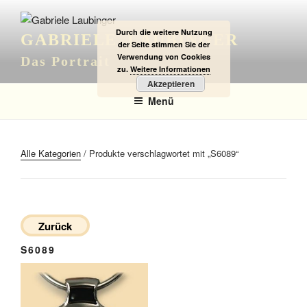
Zum
Inhalt
Durch die weitere Nutzung
GABRIELE LAUBINGER
springen
der Seite stimmen Sie der
Verwendung von Cookies
Das Portrait
zu.
Weitere Informationen
Akzeptieren
Menü
Alle Kategorien
/ Produkte verschlagwortet mit „S6089“
Zurück
S6089