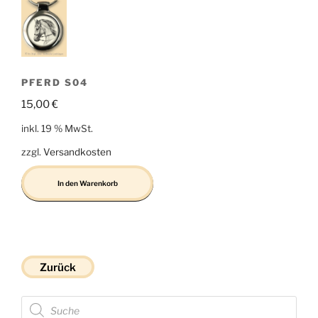
PFERD S04
15,00
€
inkl. 19 % MwSt.
zzgl.
Versandkosten
In den Warenkorb
Zurück
Products
search