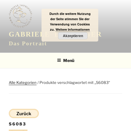
Zum
Inhalt
Durch die weitere Nutzung
springen
der Seite stimmen Sie der
Verwendung von Cookies
zu.
Weitere Informationen
GABRIELE LAUBINGER
Akzeptieren
Das Portrait
Menü
Alle Kategorien
/ Produkte verschlagwortet mit „S6083“
Zurück
S6083