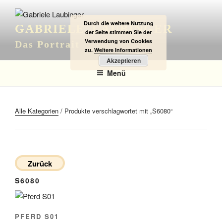
Zum
Inhalt
Durch die weitere Nutzung
GABRIELE LAUBINGER
springen
der Seite stimmen Sie der
Verwendung von Cookies
Das Portrait
zu.
Weitere Informationen
Akzeptieren
Menü
Alle Kategorien
/ Produkte verschlagwortet mit „S6080“
Zurück
S6080
PFERD S01