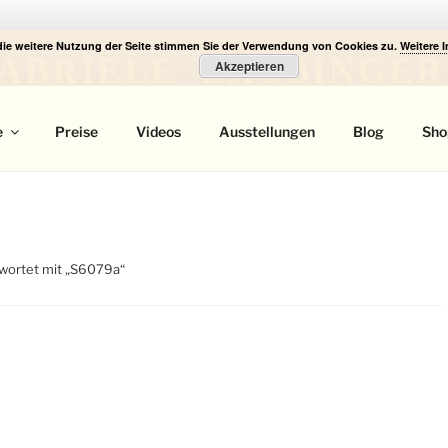
die weitere Nutzung der Seite stimmen Sie der Verwendung von Cookies zu.
Weitere 
ABRIELE LAUBINGER
Akzeptieren
 Portrait
e
Preise
Videos
Ausstellungen
Blog
Sho
wortet mit „S6079a“