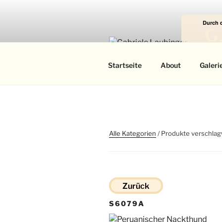
Zum
Inhalt
Durch 
springen
G
Das
Startseite
About
Galeri
Alle Kategorien
/ Produkte verschlag
Zurück
S6079A