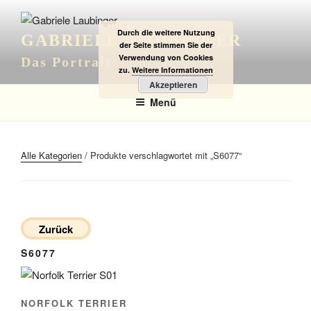
Zum
Inhalt
Durch die weitere Nutzung
GABRIELE LAUBINGER
springen
der Seite stimmen Sie der
Verwendung von Cookies
Das Portrait
zu.
Weitere Informationen
Akzeptieren
Menü
Alle Kategorien
/ Produkte verschlagwortet mit „S6077“
Zurück
S6077
NORFOLK TERRIER