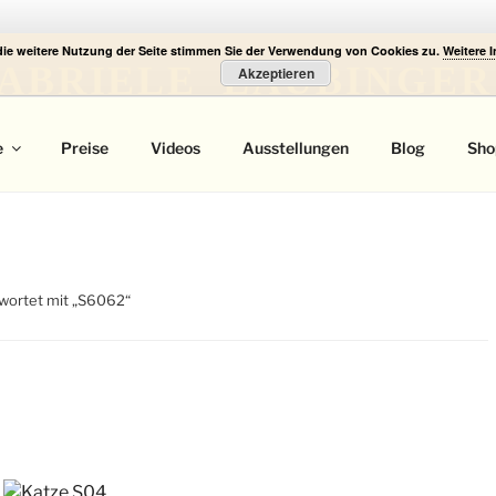
die weitere Nutzung der Seite stimmen Sie der Verwendung von Cookies zu.
Weitere 
ABRIELE LAUBINGER
Akzeptieren
 Portrait
e
Preise
Videos
Ausstellungen
Blog
Sho
wortet mit „S6062“