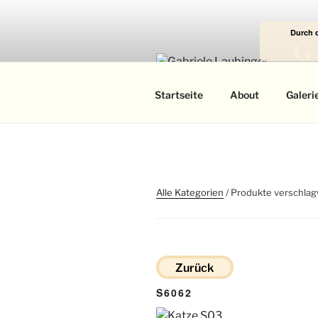
Zum
Inhalt
Durch 
springen
G
Das
Startseite
About
Galeri
Alle Kategorien
/ Produkte verschlag
Zurück
S6062