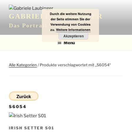
Zum
Inhalt
Durch die weitere Nutzung
GABRIELE LAUBINGER
springen
der Seite stimmen Sie der
Verwendung von Cookies
Das Portrait
zu.
Weitere Informationen
Akzeptieren
Menü
Alle Kategorien
/ Produkte verschlagwortet mit „S6054“
Zurück
S6054
IRISH SETTER S01