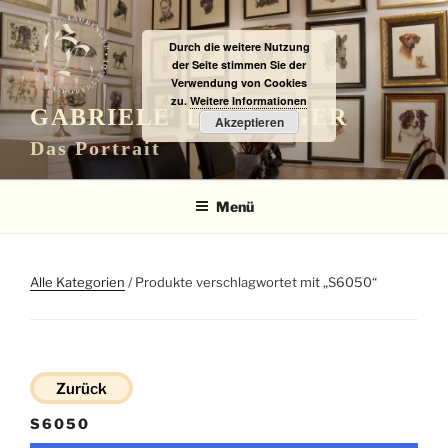
Zum
Inhalt
Durch die weitere Nutzung
springen
der Seite stimmen Sie der
Verwendung von Cookies
zu.
Weitere Informationen
GABRIELE LAUBINGER
Akzeptieren
Das Portrait
Menü
Alle Kategorien
/ Produkte verschlagwortet mit „S6050“
Zurück
S6050