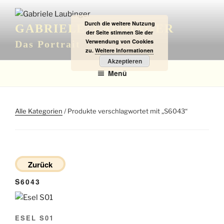
Zum
Inhalt
Durch die weitere Nutzung
GABRIELE LAUBINGER
springen
der Seite stimmen Sie der
Verwendung von Cookies
Das Portrait
zu.
Weitere Informationen
Akzeptieren
Menü
Alle Kategorien
/ Produkte verschlagwortet mit „S6043“
Zurück
S6043
ESEL S01