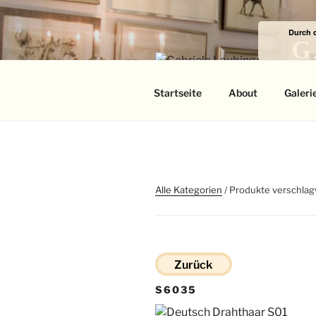
Zum
Inhalt
Durch 
springen
G
Das
Startseite
About
Galeri
Alle Kategorien
/ Produkte verschlag
Zurück
S6035