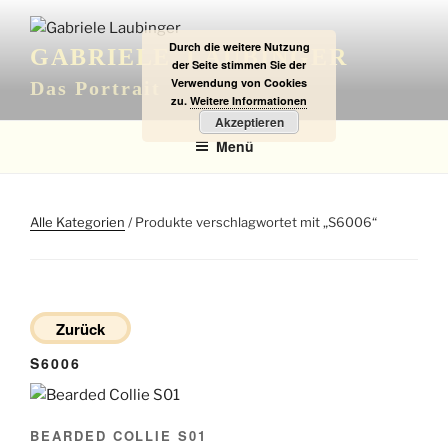
Zum
Inhalt
Durch die weitere Nutzung
GABRIELE LAUBINGER
springen
der Seite stimmen Sie der
Verwendung von Cookies
Das Portrait
zu.
Weitere Informationen
Akzeptieren
Menü
Alle Kategorien
/ Produkte verschlagwortet mit „S6006“
Zurück
S6006
BEARDED COLLIE S01