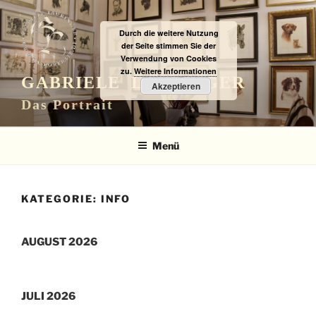
Zum
Inhalt
Durch die weitere Nutzung
springen
der Seite stimmen Sie der
Verwendung von Cookies
zu.
Weitere Informationen
GABRIELE LAUBINGER
Akzeptieren
Das Portrait
Menü
KATEGORIE:
INFO
AUGUST 2026
JULI 2026