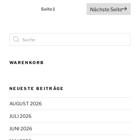
Seitennummerierung
Seite
1
Nächste Seite
der
Beiträge
Products
search
WARENKORB
NEUESTE BEITRÄGE
AUGUST 2026
JULI 2026
JUNI 2026